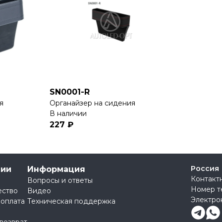
SN0001-R
я
Органайзер на сидения
В наличии
227 ₽
Россия
нии
Информация
Контакт
Вопросы и ответы
Номер т
ество
Видео
Электро
 оплата
Техническая поддержка