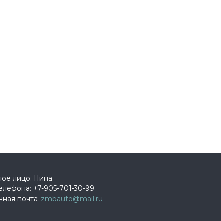
ное лицо: Нина
елефона:
+7-905-701-30-99
нная почта:
zmbauto@mail.ru