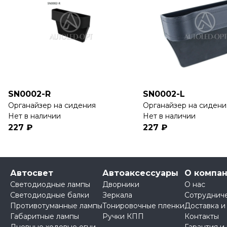
SN0002-R
SN0002-L
Органайзер на сидения
Органайзер на сидени
Нет в наличии
Нет в наличии
227 ₽
227 ₽
Автосвет
Автоаксессуары
О компа
Светодиодные лампы
Дворники
О нас
Светодиодные балки
Зеркала
Сотруднич
Противотуманные лампы
Тонировочные пленки
Доставка и
Габаритные лампы
Ручки КПП
Контакты