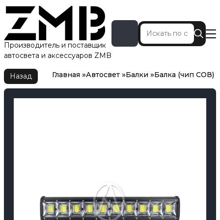
Производитель и поставщик
автосвета и аксессуаров ZMB
Главная
Автосвет
Балки
Балка (чип СОВ)
Главная
Автосвет
Балки
Балка (чип СОВ)
Назад