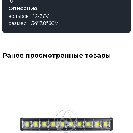
10
Описание
вольтаж：12-36V,
размер：54*7.8*6CM
Ранее просмотренные товары