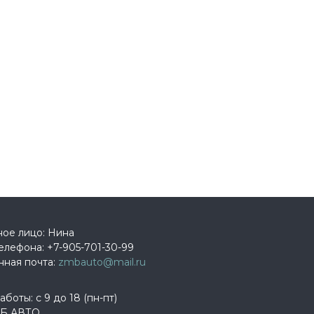
ное лицо: Нина
елефона:
+7-905-701-30-99
нная почта:
zmbauto@mail.ru
боты: с 9 до 18 (пн-пт)
Б АВТО