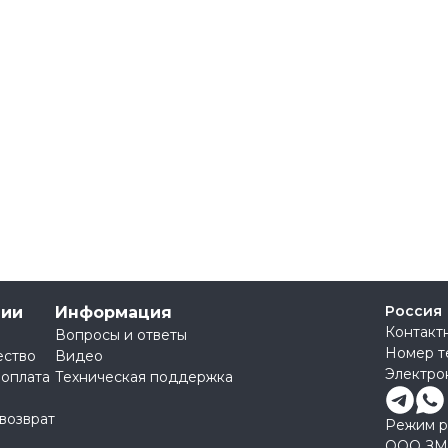
Россия
нии
Информация
Контакт
Вопросы и ответы
Номер т
ество
Видео
Электро
 оплата
Техническая поддержка
 возврат
Режим ра
ООО ЗМ