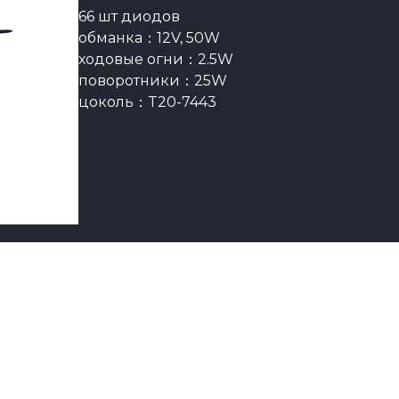
66 шт диодов
обманка：12V, 50W
ходовые огни：2.5W
поворотники：25W
цоколь：T20-7443