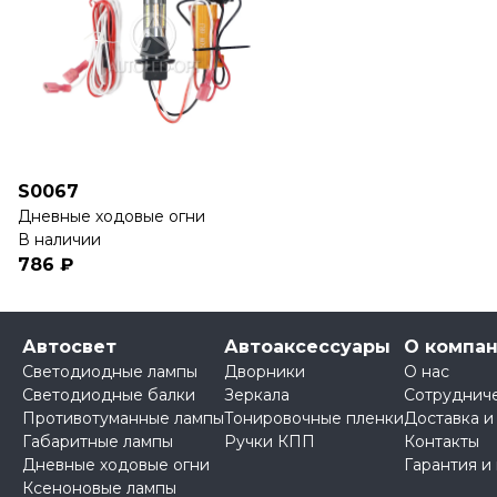
S0067
Дневные ходовые огни
В наличии
786 ₽
Автосвет
Автоаксессуары
О компа
Светодиодные лампы
Дворники
О нас
Светодиодные балки
Зеркала
Сотруднич
Противотуманные лампы
Тонировочные пленки
Доставка и
Габаритные лампы
Ручки КПП
Контакты
Дневные ходовые огни
Гарантия и
Ксеноновые лампы