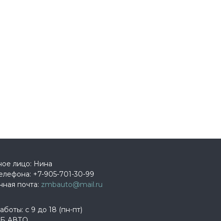
ное лицо: Нина
елефона:
+7-905-701-30-99
нная почта:
zmbauto@mail.ru
боты: с 9 до 18 (пн-пт)
Б АВТО