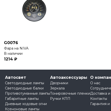
G0076
Фара на NIVA
В наличии
1214 ₽
Автосвет
Автоаксессуары
О компа
Светодиодные лампы
Дворники
О нас
Светодиодные балки
Зеркала
Сотруднич
Противотуманные лампы
Тонировочные пленки
Доставка и
Габаритные лампы
Ручки КПП
Контакты
Дневные ходовые огни
Гарантия и
Ксеноновые лампы