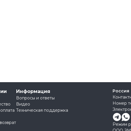
Россия
нии
Информация
Контакт
Вопросы и ответы
Номер т
ество
Видео
Электро
 оплата
Техническая поддержка
 возврат
Режим ра
ООО ЗМ