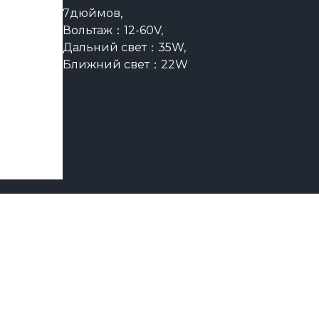
7дюймов,
Вольтаж：12-60V,
Дальний свет：35W,
Ближний свет：22W