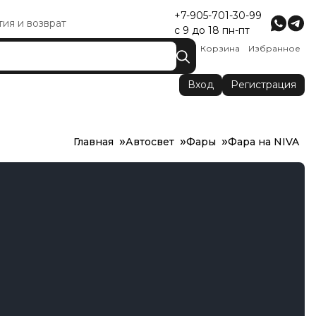
+7-905-701-30-99
тия и возврат
с 9 до 18 пн-пт
Корзина
Избранное
Вход
Регистрация
Главная
Автосвет
Фары
Фара на NIVA