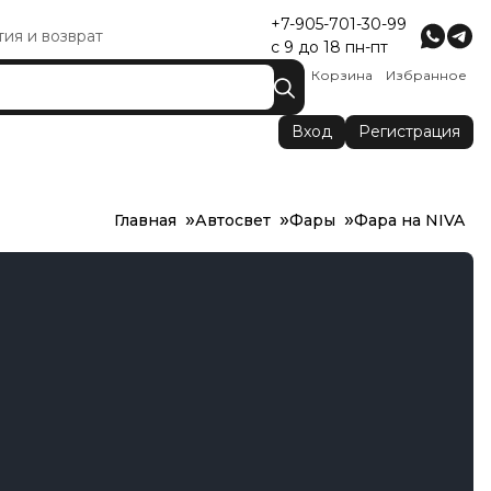
+7-905-701-30-99
тия и возврат
с 9 до 18 пн-пт
Корзина
Избранное
Вход
Регистрация
Главная
Автосвет
Фары
Фара на NIVA