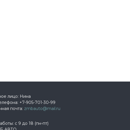
ное лицо: Нина
елефона:
+7-905-701-30-99
нная почта:
zmbauto@mail.ru
боты: с 9 до 18 (пн-пт)
Б АВТО