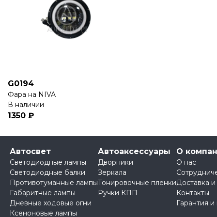
G0194
Фара на NIVA
В наличии
1350 ₽
Автосвет
Автоаксессуары
О компа
Светодиодные лампы
Дворники
О нас
Светодиодные балки
Зеркала
Сотруднич
Противотуманные лампы
Тонировочные пленки
Доставка и
Габаритные лампы
Ручки КПП
Контакты
Дневные ходовые огни
Гарантия и
Ксеноновые лампы