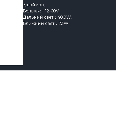
7дюймов,
Вольтаж：12-60V,
Дальний свет：40.9W,
Ближний свет：23W