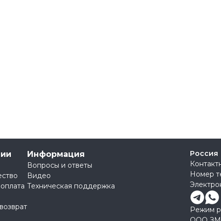
Россия
нии
Информация
Контакт
Вопросы и ответы
Номер т
ество
Видео
Электро
 оплата
Техническая поддержка
 возврат
Режим ра
ООО ЗМ