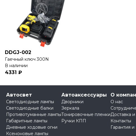
DDGJ-002
Гаечный ключ 300N
В наличии
4331 ₽
Автосвет
Автоаксессуары
О компа
Светодиодные лампы
Дворники
О нас
Светодиодные балки
Зеркала
Сотруднич
Противотуманные лампы
Тонировочные пленки
Доставка и
Габаритные лампы
Ручки КПП
Контакты
Дневные ходовые огни
Гарантия и
Ксеноновые лампы