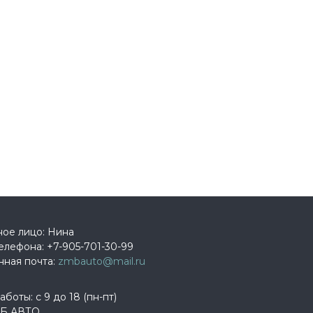
ное лицо: Нина
елефона:
+7-905-701-30-99
нная почта:
zmbauto@mail.ru
боты: с 9 до 18 (пн-пт)
Б АВТО