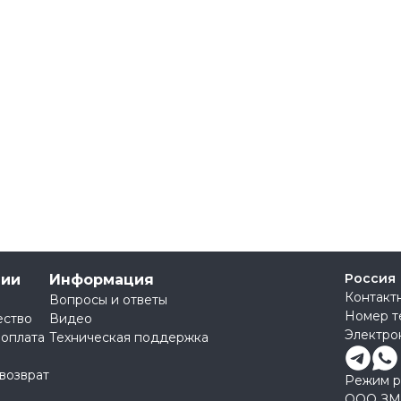
Россия
нии
Информация
Контакт
Вопросы и ответы
Номер т
ество
Видео
Электро
 оплата
Техническая поддержка
 возврат
Режим ра
ООО ЗМ