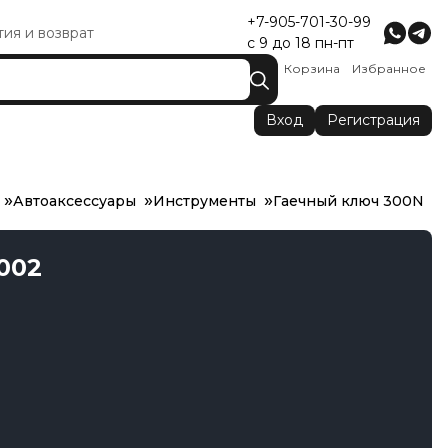
+7-905-701-30-99
тия и возврат
с 9 до 18 пн-пт
Корзина
Избранное
Вход
Регистрация
Автоаксессуары
Инструменты
Гаечный ключ 300N
002