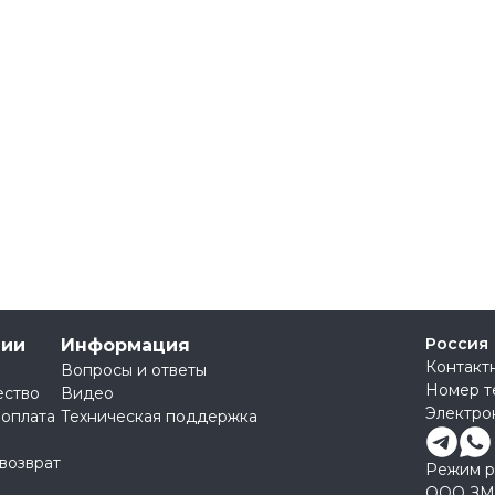
Россия
нии
Информация
Контакт
Вопросы и ответы
Номер т
ество
Видео
Электро
 оплата
Техническая поддержка
 возврат
Режим ра
ООО ЗМ