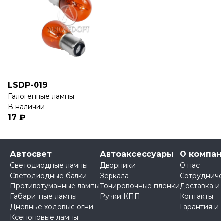
LSDP-019
Галогенные лампы
В наличии
17 ₽
Автосвет
Автоаксессуары
О компа
Светодиодные лампы
Дворники
О нас
Светодиодные балки
Зеркала
Сотруднич
Противотуманные лампы
Тонировочные пленки
Доставка и
Габаритные лампы
Ручки КПП
Контакты
Дневные ходовые огни
Гарантия и
Ксеноновые лампы