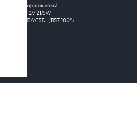
оранживый
12V 21/5W
BAY15D（1157 180°）