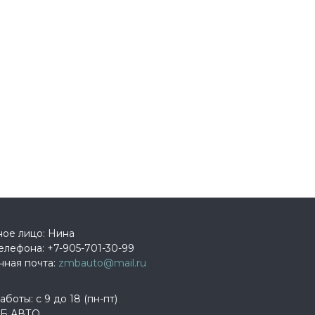
ное лицо: Нина
елефона:
+7-905-701-30-99
нная почта:
zmbauto@mail.ru
боты: с 9 до 18 (пн-пт)
Б АВТО