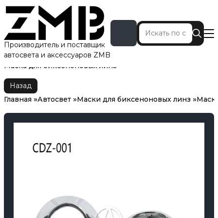
Производитель и поставщик
автосвета и аксессуаров ZMB
Главная
Автосвет
Маски для биксеноновых линз
Маска для биксеноновых линз
Назад
Главная
Автосвет
Маски для биксеноновых линз
Маска