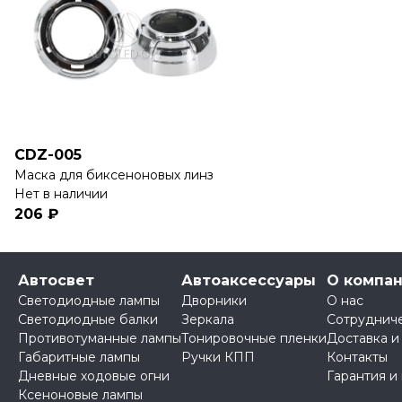
CDZ-005
Маска для биксеноновых линз
Нет в наличии
206 ₽
Автосвет
Автоаксессуары
О компа
Светодиодные лампы
Дворники
О нас
Светодиодные балки
Зеркала
Сотруднич
Противотуманные лампы
Тонировочные пленки
Доставка и
Габаритные лампы
Ручки КПП
Контакты
Дневные ходовые огни
Гарантия и
Ксеноновые лампы