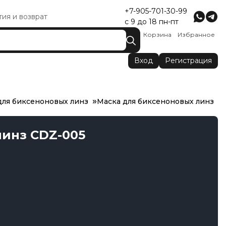
+7-905-701-30-99
тия и возврат
с 9 до 18 пн-пт
Корзина
Избранное
Вход
Регистрация
для биксеноновых линз
Маска для биксеноновых линз
линз CDZ-005