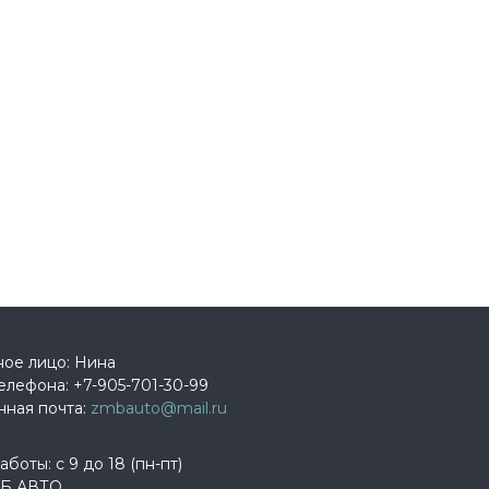
ное лицо: Нина
елефона:
+7-905-701-30-99
нная почта:
zmbauto@mail.ru
боты: с 9 до 18 (пн-пт)
Б АВТО