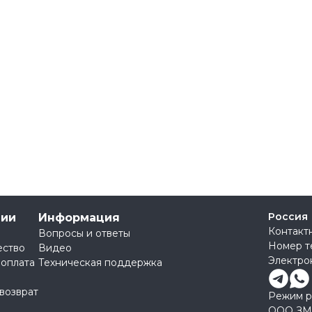
Россия
нии
Информация
Контакт
Вопросы и ответы
Номер т
ество
Видео
Электро
 оплата
Техническая поддержка
 возврат
Режим ра
ООО ЗМ