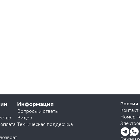
Россия
нии
Информация
Контакт
Вопросы и ответы
Номер т
ество
Видео
Электро
 оплата
Техническая поддержка
 возврат
Режим ра