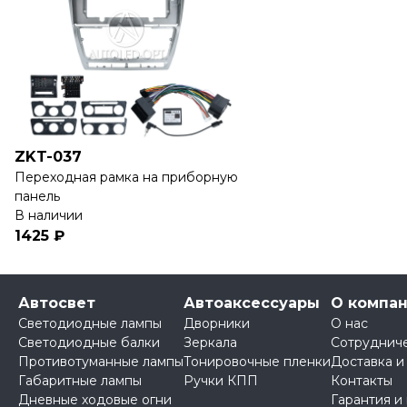
ZKT-037
Переходная рамка на приборную
панель
В наличии
1425 ₽
Автосвет
Автоаксессуары
О компа
Светодиодные лампы
Дворники
О нас
Светодиодные балки
Зеркала
Сотруднич
Противотуманные лампы
Тонировочные пленки
Доставка и
Габаритные лампы
Ручки КПП
Контакты
Дневные ходовые огни
Гарантия и