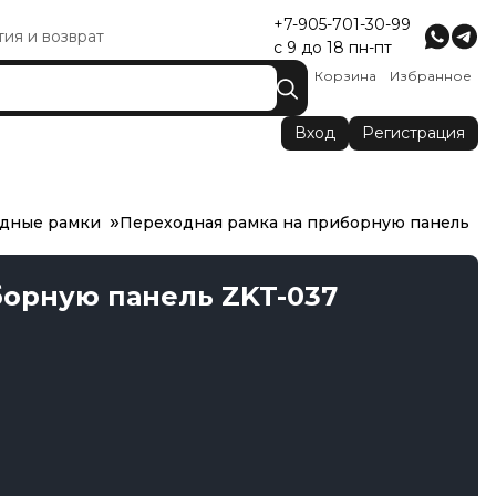
+7-905-701-30-99
тия и возврат
с 9 до 18 пн-пт
Корзина
Избранное
Вход
Регистрация
дные рамки
Переходная рамка на приборную панель
борную панель ZKT-037