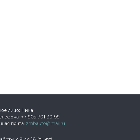
ное лицо: Нина
елефона:
+7-905-701-30-99
нная почта:
zmbauto@mail.ru
боты: с 9 до 18 (пн-пт)