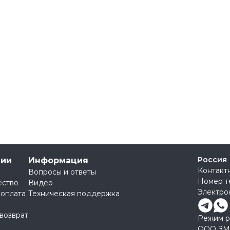
Россия
нии
Информация
Контакт
Вопросы и ответы
Номер т
ество
Видео
Электро
 оплата
Техническая поддержка
 возврат
Режим ра
ООО ЗМ