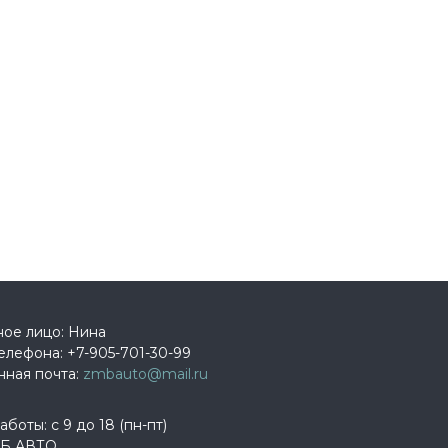
ное лицо: Нина
елефона:
+7-905-701-30-99
нная почта:
zmbauto@mail.ru
боты: с 9 до 18 (пн-пт)
Б АВТО