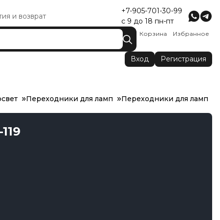
+7-905-701-30-99
тия и возврат
с 9 до 18 пн-пт
Корзина
Избранное
Вход
Регистрация
освет
Переходники для ламп
Переходники для ламп
119