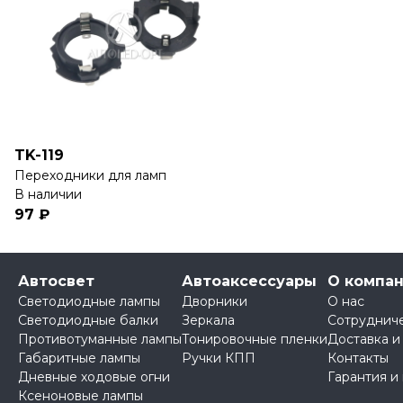
TK-119
Переходники для ламп
В наличии
97 ₽
Автосвет
Автоаксессуары
О компа
Светодиодные лампы
Дворники
О нас
Светодиодные балки
Зеркала
Сотруднич
Противотуманные лампы
Тонировочные пленки
Доставка и
Габаритные лампы
Ручки КПП
Контакты
Дневные ходовые огни
Гарантия и
Ксеноновые лампы