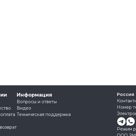
Россия
нии
Информация
Контакт
Вопросы и ответы
Номер т
ество
Видео
Электро
 оплата
Техническая поддержка
 возврат
Режим ра
ООО ЗМ