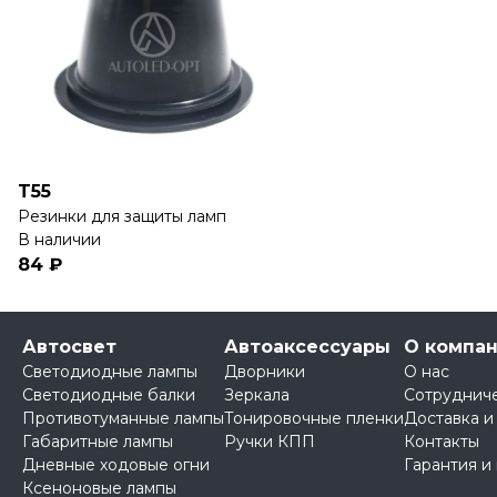
T55
Резинки для защиты ламп
В наличии
84 ₽
Автосвет
Автоаксессуары
О компа
Светодиодные лампы
Дворники
О нас
Светодиодные балки
Зеркала
Сотруднич
Противотуманные лампы
Тонировочные пленки
Доставка и
Габаритные лампы
Ручки КПП
Контакты
Дневные ходовые огни
Гарантия и
Ксеноновые лампы