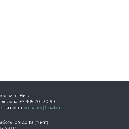
ное лицо: Нина
елефона:
+7-905-701-30-99
нная почта:
zmbauto@mail.ru
боты: с 9 до 18 (пн-пт)
Б АВТО