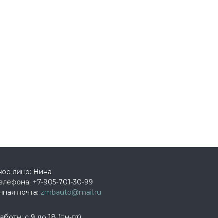
ное лицо: Нина
елефона:
+7-905-701-30-99
нная почта:
zmbauto@mail.ru
боты: с 9 до 18 (пн-пт)