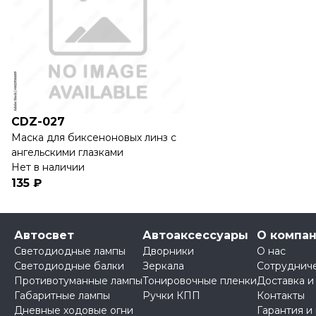
CDZ-027
Маска для биксеноновых линз с
ангельскими глазками
Нет в наличии
135 ₽
Автосвет
Автоаксессуары
О компа
Светодиодные лампы
Дворники
О нас
Светодиодные балки
Зеркала
Сотруднич
Противотуманные лампы
Тонировочные пленки
Доставка и
Габаритные лампы
Ручки КПП
Контакты
Дневные ходовые огни
Гарантия и