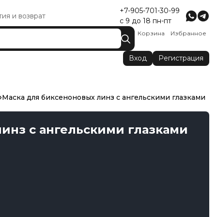
+7-905-701-30-99
тия и возврат
с 9 до 18 пн-пт
Корзина
Избранное
Вход
Регистрация
Маска для биксеноновых линз с ангельскими глазками
инз с ангельскими глазками