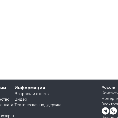
Россия
нии
Информация
Контакт
Вопросы и ответы
Номер т
ество
Видео
Электро
 оплата
Техническая поддержка
 возврат
Режим ра