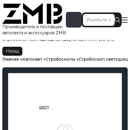
Производитель и поставщик
автосвета и аксессуаров ZMB
Главная
Автосвет
Стробоскопы
Стробоскоп светодиодный двухсторонний (88 cm)
Назад
Главная
Автосвет
Стробоскопы
Стробоскоп светодиод