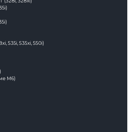
 (328i, 328xi)
35i)
5i)
, 535i, 535xi, 550i)
)
оме M6)