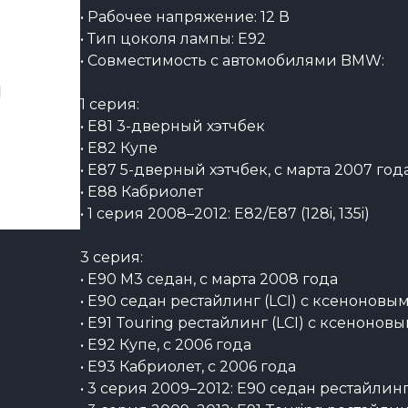
• Рабочее напряжение: 12 В
• Тип цоколя лампы: E92
• Совместимость с автомобилями BMW:
1 серия:
• E81 3-дверный хэтчбек
• E82 Купе
• E87 5-дверный хэтчбек, с марта 2007 год
• E88 Кабриолет
• 1 серия 2008–2012: E82/E87 (128i, 135i)
3 серия:
• E90 M3 седан, с марта 2008 года
• E90 седан рестайлинг (LCI) с ксеноновы
• E91 Touring рестайлинг (LCI) с ксеноно
• E92 Купе, с 2006 года
• E93 Кабриолет, с 2006 года
• 3 серия 2009–2012: E90 седан рестайлинг (3