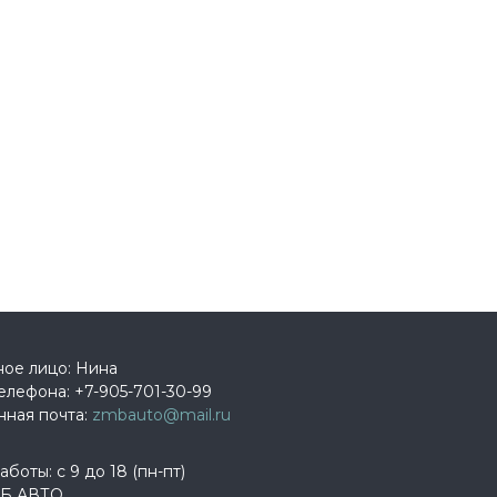
ное лицо: Нина
елефона:
+7-905-701-30-99
нная почта:
zmbauto@mail.ru
боты: с 9 до 18 (пн-пт)
Б АВТО