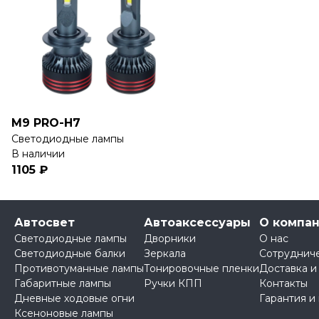
M9 PRO-H7
Светодиодные лампы
В наличии
1105 ₽
Автосвет
Автоаксессуары
О компа
Светодиодные лампы
Дворники
О нас
Светодиодные балки
Зеркала
Сотруднич
Противотуманные лампы
Тонировочные пленки
Доставка и
Габаритные лампы
Ручки КПП
Контакты
Дневные ходовые огни
Гарантия и
Ксеноновые лампы