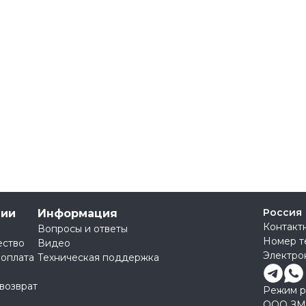
Россия
нии
Информация
Контакт
Вопросы и ответы
Номер т
ество
Видео
Электро
 оплата
Техническая поддержка
 возврат
Режим ра
ООО ЗМ