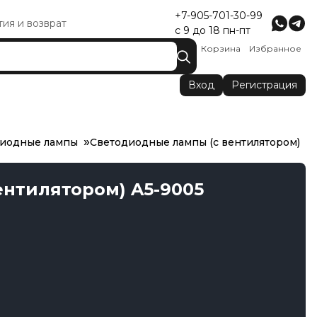
+7-905-701-30-99
тия и возврат
с 9 до 18 пн-пт
Корзина
Избранное
Вход
Регистрация
иодные лампы
Светодиодные лампы (с вентилятором)
ентилятором) A5-9005