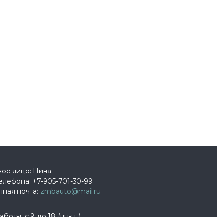
ное лицо: Нина
елефона:
+7-905-701-30-99
нная почта:
zmbauto@mail.ru
боты: с 9 до 18 (пн-пт)