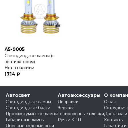
A5-9005
Светодиодные лампы (с
вентилятором)
Нет в наличии
1714 ₽
Автосвет
Автоаксессуары
О компа
Светодиодные лампы
Дворники
О нас
Светодиодные балки
Зеркала
Сотруднич
Противотуманные лампы
Тонировочные пленки
Доставка и
Габаритные лампы
Ручки КПП
Контакты
Дневные ходовые огни
Гарантия и