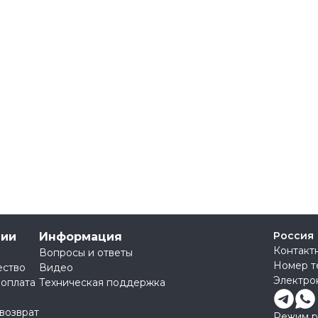
Россия
нии
Информация
Контакт
Вопросы и ответы
Номер т
ество
Видео
Электро
 оплата
Техническая поддержка
 возврат
Режим ра