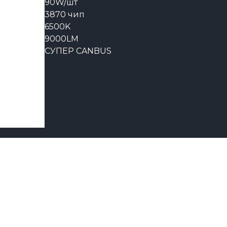
90W/шт
3870 чип
6500K
9000LM
СУПЕР CANBUS